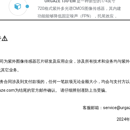
URGAZE 130-EM
是一种新型的1/4英寸
720格式紫外多光谱CMOS图像传感器，其内建
功能能够降低固定噪声（FPN），托尾效应，
并有效减少图片光晕问题，是专门针对紫外线
反射和吸引所研发紫外图像传感器。本成像模
⚠️
组可把很多人眼看不到的物质转为实时图像，
帮助用户把以前靠感觉、靠猜测的判断变为人
眼真实可见。可广泛应用于防晒霜效果查看、
为紫外图像传感器芯片研发及应用企业，涉及所有技术和业务均与紫外
皮肤真皮层成像、指纹脚印血迹的探寻、农药
残留识别等等。
无其它业务。
130-EM支持标准I2C接口，可实现不同模式
合同涉及到支付款项的，任何一笔款项无论金额大小，均会与支付方以
下快捷配置分辨率，曝光时间以及增益等参
gaze.com为结尾的官方邮件确认。 请仔细辨别谨防上当受骗。
数。130-EM包含并行接口和1线MIPI数据传输
接口，通过该接口130-EM能够实现全尺寸
客服邮箱：service@urgaz
30fps高帧率传送高清图像。
2024
支持720p格式图像
支持窗口 cropping模式